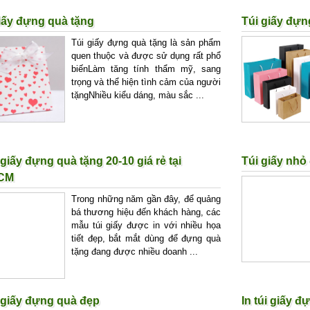
iấy đựng quà tặng
Túi giấy đựn
Túi giấy đựng quà tặng là sản phẩm
quen thuộc và được sử dụng rất phổ
biếnLàm tăng tính thẩm mỹ, sang
trọng và thể hiện tình cảm của người
tặngNhiều kiểu dáng, màu sắc ...
i giấy đựng quà tặng 20-10 giá rẻ tại
Túi giấy nhỏ
CM
Trong những năm gần đây, để quảng
bá thương hiệu đến khách hàng, các
mẫu túi giấy được in với nhiều họa
tiết đẹp, bắt mắt dùng để đựng quà
tặng đang được nhiều doanh ...
i giấy đựng quà đẹp
In túi giấy đ