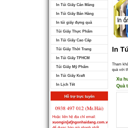
In Túi Giấy Cán Màng
In Túi Giấy Bán Hàng
In túi giấy đựng quà
Túi Giấy Thực Phẩm
In Túi Giấy Cao Cấp
In T
Túi Giấy Thời Trang
In Túi Giấy TPHCM
Tham khảo
Túi Giấy Mỹ Phẩm
quà với t
In Túi Giấy Kraft
Xu h
In Lịch Tết
Quà t
Hỗ trợ trực tuyến
0938 497 012 (Mr.Hải)
Hoặc liên hệ địa chỉ email:
xuongin[at]ngonhaidang.com.vn
để được báo giá nhanh nhất