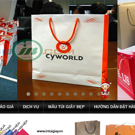
ÁO GIÁ
DỊCH VỤ
MẪU TÚI GIẤY ĐẸP
HƯỚNG DẪN ĐẶT HÀ