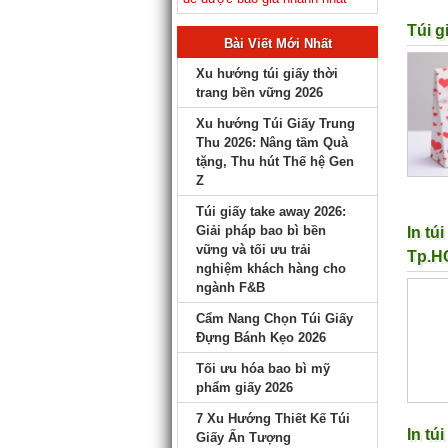
Túi g
Bài Viết Mới Nhất
Xu hướng túi giấy thời
trang bền vững 2026
Xu hướng Túi Giấy Trung
Thu 2026: Nâng tầm Quà
tặng, Thu hút Thế hệ Gen
Z
Túi giấy take away 2026:
Giải pháp bao bì bền
In tú
vững và tối ưu trải
Tp.H
nghiệm khách hàng cho
ngành F&B
Cẩm Nang Chọn Túi Giấy
Đựng Bánh Kẹo 2026
Tối ưu hóa bao bì mỹ
phẩm giấy 2026
7 Xu Hướng Thiết Kế Túi
In tú
Giấy Ấn Tượng