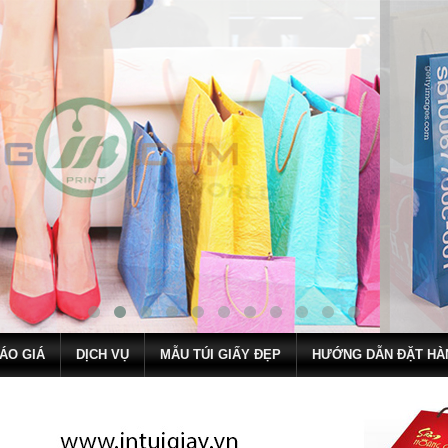
ÁO GIÁ
DỊCH VỤ
MẪU TÚI GIẤY ĐẸP
HƯỚNG DẪN ĐẶT HÀ