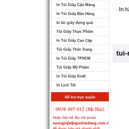
In Túi Giấy Cán Màng
In Túi Giấy Bán Hàng
In túi giấy đựng quà
Túi Giấy Thực Phẩm
In Túi Giấy Cao Cấp
Túi Giấy Thời Trang
tui-
In Túi Giấy TPHCM
Túi Giấy Mỹ Phẩm
In Túi Giấy Kraft
In Lịch Tết
Hỗ trợ trực tuyến
0938 497 012 (Mr.Hải)
Hoặc liên hệ địa chỉ email:
xuongin[at]ngonhaidang.com.vn
để được báo giá nhanh nhất