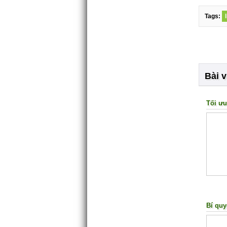
Tags:
Bài v
Tối ưu
Bí quy