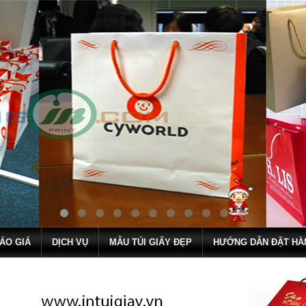
ÁO GIÁ
DỊCH VỤ
MẪU TÚI GIẤY ĐẸP
HƯỚNG DẪN ĐẶT HÀ