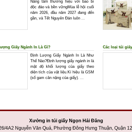
Nâng tầm thương hiệu với bao bì
độc đáo và bền vữngMùa lễ hội cuối
năm 2026, đầu năm 2027 đang đến
gần, và Tết Nguyên Đán luôn ...
Lượng Giấy Ngành In Là Gì?
Các loại túi giấ
Định Lượng Giấy Ngành In Là Như
Thế Nào?Định lượng giấy ngành in là
mật độ khối lượng của giấy theo
diện tích của vật liệu.Kí hiệu là GSM
(số gam cân nặng của giấy). ...
Xưởng in túi giấy Ngọn Hải Đăng
 26/4A2 Nguyễn Văn Quá, Phường Đông Hưng Thuận, Quận 1