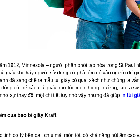
ăm 1912, Minnesota – người phân phối tạp hóa trong St.Paul n
túi giấy khi thấy người sử dụng cứ phải ôm nó vào người để gi
 anh đã sáng chế ra mẫu túi giấy có quai xách như chúng ta vẫn
dùng có thể xách túi giấy như túi nilon thông thường, tạo ra s
nhờ sự thay đổi một chi tiết tuy nhỏ vậy nhưng đã giúp
in túi gi
ểm của bao bì giấy Kraft
 tính cơ lý bền dai, chịu mài mòn tốt, có khả năng hút ẩm cao 