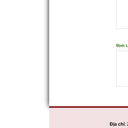
Định 
Địa chỉ
: