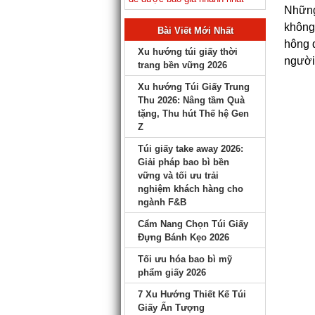
Những
không 
Bài Viết Mới Nhất
hông đ
Xu hướng túi giấy thời
người 
trang bền vững 2026
Xu hướng Túi Giấy Trung
Thu 2026: Nâng tầm Quà
tặng, Thu hút Thế hệ Gen
Z
Túi giấy take away 2026:
Giải pháp bao bì bền
vững và tối ưu trải
nghiệm khách hàng cho
ngành F&B
Cẩm Nang Chọn Túi Giấy
Đựng Bánh Kẹo 2026
Tối ưu hóa bao bì mỹ
phẩm giấy 2026
7 Xu Hướng Thiết Kế Túi
Giấy Ấn Tượng