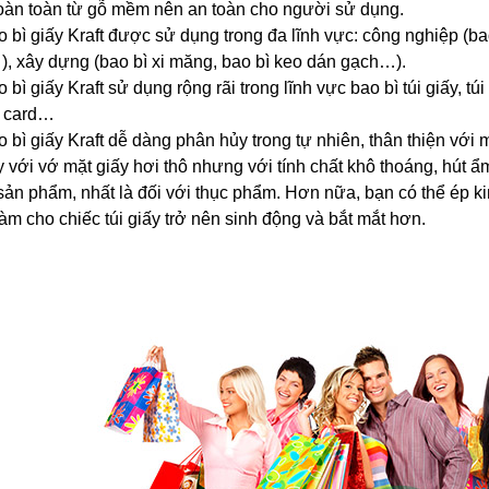
oàn toàn từ gỗ mềm nên an toàn cho người sử dụng.
 bì giấy Kraft được sử dụng trong đa lĩnh vực: công nghiệp (b
), xây dựng (bao bì xi măng, bao bì keo dán gạch…).
 bì giấy Kraft sử dụng rộng rãi trong lĩnh vực bao bì túi giấy, 
 card…
 bì giấy Kraft dễ dàng phân hủy trong tự nhiên, thân thiện với
y với vớ mặt giấy hơi thô nhưng với tính chất khô thoáng, hút 
ản phẩm, nhất là đối với thục phẩm. Hơn nữa, bạn có thể ép kim
 làm cho chiếc túi giấy trở nên sinh động và bắt mắt hơn.