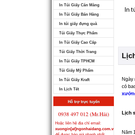
In Túi Giấy Cán Màng
In Túi Giấy Bán Hàng
In túi giấy đựng quà
Túi Giấy Thực Phẩm
In Túi Giấy Cao Cấp
Túi Giấy Thời Trang
Lịc
In Túi Giấy TPHCM
Túi Giấy Mỹ Phẩm
Ngày n
In Túi Giấy Kraft
có bao
In Lịch Tết
xưởng
Hỗ trợ trực tuyến
0938 497 012 (Mr.Hải)
Lịch s
Hoặc liên hệ địa chỉ email:
xuongin[at]ngonhaidang.com.vn
Năm 1
để được báo giá nhanh nhất