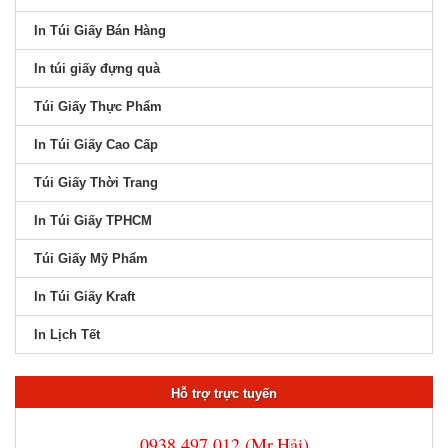
Túi Giấy Thực Phẩm
In Túi Giấy Cao Cấp
Túi Giấy Thời Trang
In Túi Giấy TPHCM
Túi Giấy Mỹ Phẩm
In Túi Giấy Kraft
In Lịch Tết
Hỗ trợ trực tuyến
0938 497 012 (Mr.Hải)
Hoặc liên hệ địa chỉ email:
xuongin[at]ngonhaidang.com.vn
để
được báo giá nhanh nhất